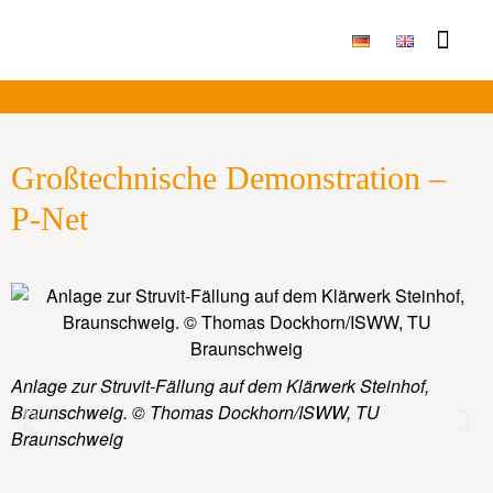
Publikationen & Ergebni
Großtechnische Demonstration –
P-Net
S
Anlage zur Struvit-Fällung auf dem Klärwerk Steinhof,
T
Braunschweig. © Thomas Dockhorn/ISWW, TU
Braunschweig