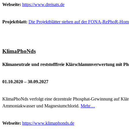
Webseite:
https://www.dreisats.de
Projektblatt:
Die Projektblätter stehen auf der FONA-RePhoR-Hom
KlimaPhoNds
Klimaneutrale und reststofffreie Klärschlammverwertung mit P
01.10.2020 – 30.09.2027
KlimaPhoNds verfolgt eine dezentrale Phosphat-Gewinnung auf Klära
Ammoniakwasser und Magnesiumchlorid.
Mehr…
Webseite:
https://www.klimaphonds.de