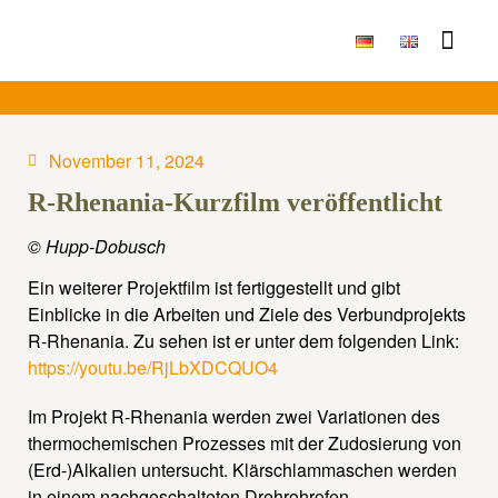
Publikationen & Ergebni
November 11, 2024
R-Rhenania-Kurzfilm veröffentlicht
© Hupp-Dobusch
Ein weiterer Projektfilm ist fertiggestellt und gibt
Einblicke in die Arbeiten und Ziele des Verbundprojekts
R-Rhenania. Zu sehen ist er unter dem folgenden Link:
https://youtu.be/RjLbXDCQUO4
Im Projekt R-Rhenania werden zwei Variationen des
thermochemischen Prozesses mit der Zudosierung von
(Erd-)Alkalien untersucht. Klärschlammaschen werden
in einem nachgeschalteten Drehrohrofen