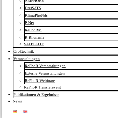
AMPHORE
DreiSATS
KlimaPhoNds
P-Net
RePhoRM
R-Rhenania
SATELLITE
Großtechnik
Veranstaltungen
RePhoR Veranstaltungen
Externe Veranstaltungen
RePhoR-Webinare
RePhoR Transferevent
Publikationen & Ergebnisse
News