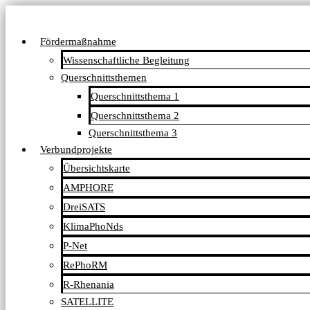
Fördermaßnahme
Wissenschaftliche Begleitung
Querschnittsthemen
Querschnittsthema 1
Querschnittsthema 2
Querschnittsthema 3
Verbundprojekte
Übersichtskarte
AMPHORE
DreiSATS
KlimaPhoNds
P-Net
RePhoRM
R-Rhenania
SATELLITE