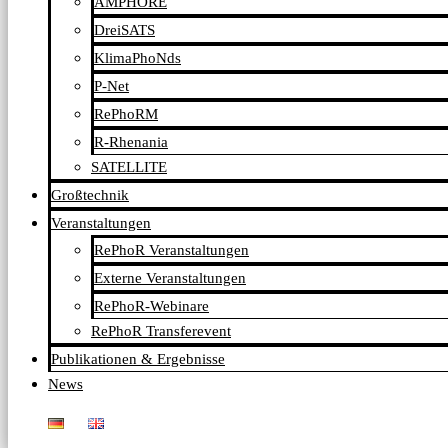
AMPHORE
DreiSATS
KlimaPhoNds
P-Net
RePhoRM
R-Rhenania
SATELLITE
Großtechnik
Veranstaltungen
RePhoR Veranstaltungen
Externe Veranstaltungen
RePhoR-Webinare
RePhoR Transferevent
Publikationen & Ergebnisse
News