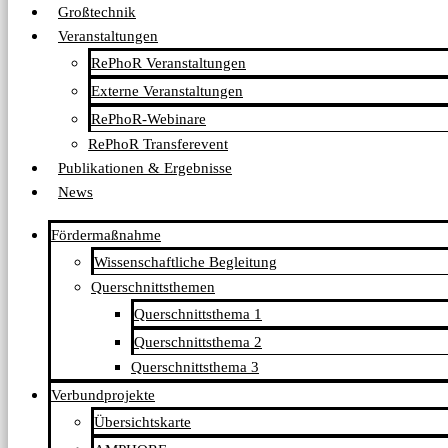
Großtechnik
Veranstaltungen
RePhoR Veranstaltungen
Externe Veranstaltungen
RePhoR-Webinare
RePhoR Transferevent
Publikationen & Ergebnisse
News
Fördermaßnahme
Wissenschaftliche Begleitung
Querschnittsthemen
Querschnittsthema 1
Querschnittsthema 2
Querschnittsthema 3
Verbundprojekte
Übersichtskarte