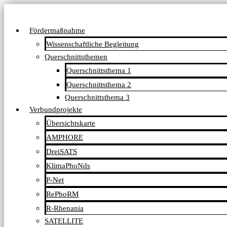
Fördermaßnahme
Wissenschaftliche Begleitung
Querschnittsthemen
Querschnittsthema 1
Querschnittsthema 2
Querschnittsthema 3
Verbundprojekte
Übersichtskarte
AMPHORE
DreiSATS
KlimaPhoNds
P-Net
RePhoRM
R-Rhenania
SATELLITE