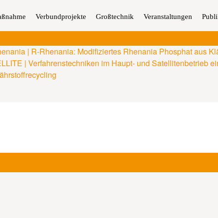
aßnahme
Verbundprojekte
Großtechnik
Veranstaltungen
Publ
enania | R-Rhenania: Modifiziertes Rhenania Phosphat aus K
LITE | Verfahrenstechniken im Haupt- und Satellitenbetrieb ei
ährstoffrecycling