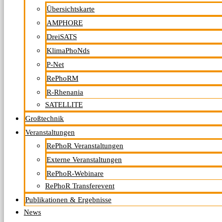
Übersichtskarte
AMPHORE
DreiSATS
KlimaPhoNds
P-Net
RePhoRM
R-Rhenania
SATELLITE
Großtechnik
Veranstaltungen
RePhoR Veranstaltungen
Externe Veranstaltungen
RePhoR-Webinare
RePhoR Transferevent
Publikationen & Ergebnisse
News