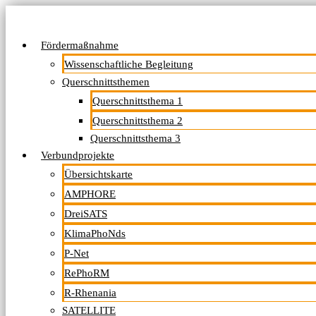
Fördermaßnahme
Wissenschaftliche Begleitung
Querschnittsthemen
Querschnittsthema 1
Querschnittsthema 2
Querschnittsthema 3
Verbundprojekte
Übersichtskarte
AMPHORE
DreiSATS
KlimaPhoNds
P-Net
RePhoRM
R-Rhenania
SATELLITE