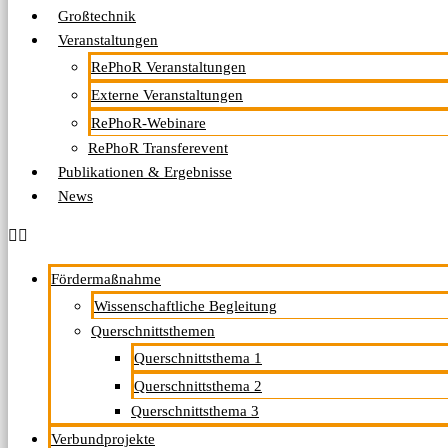
Großtechnik
Veranstaltungen
RePhoR Veranstaltungen
Externe Veranstaltungen
RePhoR-Webinare
RePhoR Transferevent
Publikationen & Ergebnisse
News
Fördermaßnahme
Wissenschaftliche Begleitung
Querschnittsthemen
Querschnittsthema 1
Querschnittsthema 2
Querschnittsthema 3
Verbundprojekte