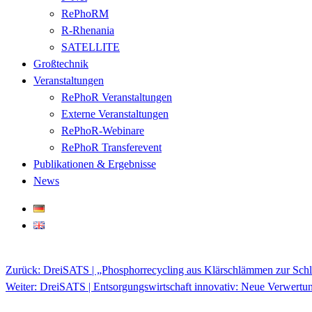
RePhoRM
R-Rhenania
SATELLITE
Großtechnik
Veranstaltungen
RePhoR Veranstaltungen
Externe Veranstaltungen
RePhoR-Webinare
RePhoR Transferevent
Publikationen & Ergebnisse
News
Zurück:
DreiSATS | „Phosphorrecycling aus Klärschlämmen zur Schli
Beitragsnavigation
Weiter:
DreiSATS | Entsorgungswirtschaft innovativ: Neue Verwertun