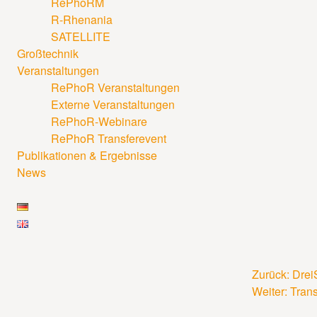
RePhoRM
R-Rhenania
SATELLITE
Großtechnik
Veranstaltungen
RePhoR Veranstaltungen
Externe Veranstaltungen
RePhoR-Webinare
RePhoR Transferevent
Publikationen & Ergebnisse
News
Zurück:
Drei
Beitrags
Weiter:
Tran