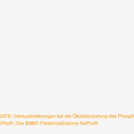
SATS | Herausforderungen bei der Ökobilanzierung des Phosp
navigation
sPhoR | Die BMBF-Fördermaßnahme RePhoR