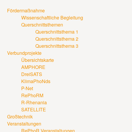
Fördermaßnahme
Wissenschaftliche Begleitung
Querschnittsthemen
Querschnittsthema 1
Querschnittsthema 2
Querschnittsthema 3
Verbundprojekte
Übersichtskarte
AMPHORE
DreiSATS
KlimaPhoNds
P-Net
RePhoRM
R-Rhenania
SATELLITE
Großtechnik
Veranstaltungen
RePhoR Veranstaltungen