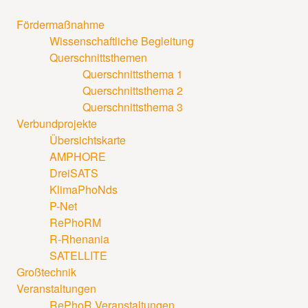
Fördermaßnahme
Wissenschaftliche Begleitung
Querschnittsthemen
Querschnittsthema 1
Querschnittsthema 2
Querschnittsthema 3
Verbundprojekte
Übersichtskarte
AMPHORE
DreiSATS
KlimaPhoNds
P-Net
RePhoRM
R-Rhenania
SATELLITE
Großtechnik
Veranstaltungen
RePhoR Veranstaltungen