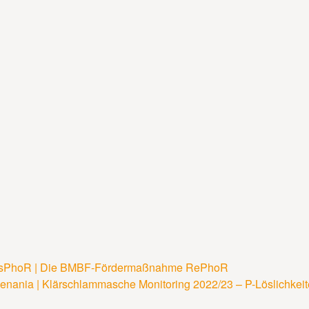
sPhoR | Die BMBF-Fördermaßnahme RePhoR
navigation
nania | Klärschlammasche Monitoring 2022/23 – P-Löslichkei