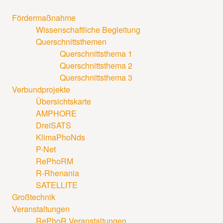
Fördermaßnahme
Wissenschaftliche Begleitung
Querschnittsthemen
Querschnittsthema 1
Querschnittsthema 2
Querschnittsthema 3
Verbundprojekte
Übersichtskarte
AMPHORE
DreiSATS
KlimaPhoNds
P-Net
RePhoRM
R-Rhenania
SATELLITE
Großtechnik
Veranstaltungen
RePhoR Veranstaltungen