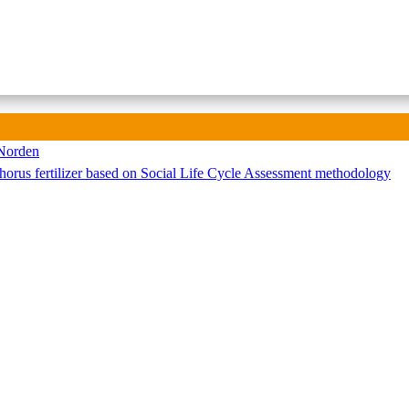
 Norden
phorus fertilizer based on Social Life Cycle Assessment methodology