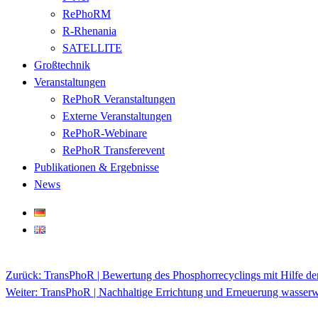
RePhoRM
R-Rhenania
SATELLITE
Großtechnik
Veranstaltungen
RePhoR Veranstaltungen
Externe Veranstaltungen
RePhoR-Webinare
RePhoR Transferevent
Publikationen & Ergebnisse
News
Zurück:
TransPhoR | Bewertung des Phosphorrecyclings mit Hilfe de
Beitragsnavigation
Weiter:
TransPhoR | Nachhaltige Errichtung und Erneuerung wasserw