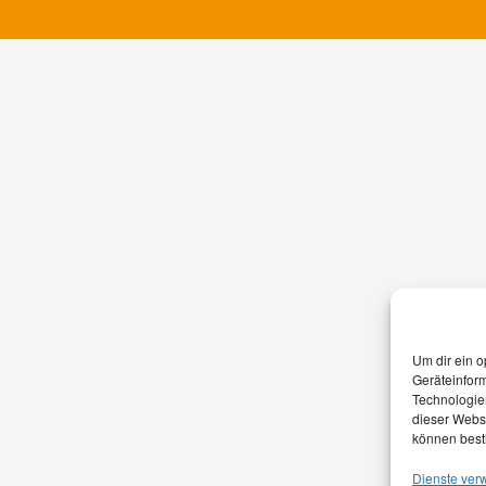
Um dir ein o
Geräteinfor
Technologien
dieser Websi
können best
Dienste ver